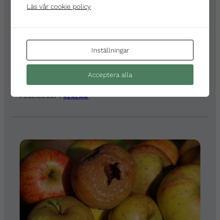
Läs vår cookie policy
Inställningar
6 mars 2014
Hur man skapar en framgångsrik
Acceptera alla
reklamkampanj?
PUBLICERAT I
REKLAM