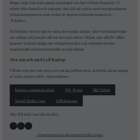
längre utgå från bara gamla sanningar om hur reklam fungerar. Vi
måste titta framåt och anpassa vårt sätt att arbeta med morgondagens
reklamkonsumtion som redan är dagens reklamkonsumtion –
Reklam2
.
På Reklam2 skriver jag om mina personliga tankar, idéer och funderingar
om reklam och framför allt om den nya tidens reklam. Inte allt för sällan
kommer kritiska inlägg om reklambranschen och reklambyråernas
traditionella och konventionella syn på reklam.
Mer om och med Leif Kajrup
Vill du veta mer om mig och vad jag jobbar med, så besök gärna någon
av mina andra webb-/arbetsplatser.
Kajrup communication
WP_Byrån
Blå Vision
Social Media Com
Liffeman.me
eller följ mig i sociala medier
Facebook
Instagram
LinkedIn
Integritetspolicy
kontakt
Inställningar