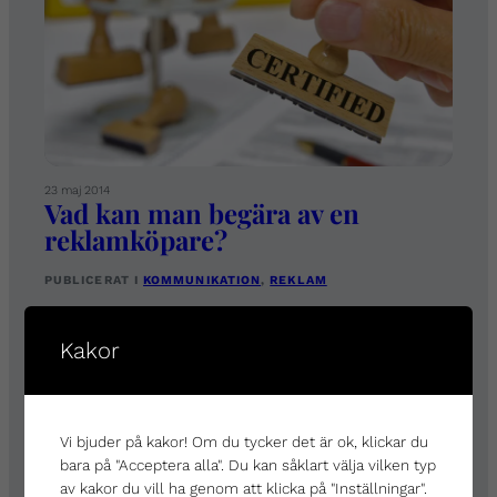
23 maj 2014
Vad kan man begära av en
reklamköpare?
PUBLICERAT I
KOMMUNIKATION
, 
REKLAM
Kakor
Vi bjuder på kakor! Om du tycker det är ok, klickar du
bara på "Acceptera alla". Du kan såklart välja vilken typ
av kakor du vill ha genom att klicka på "Inställningar".