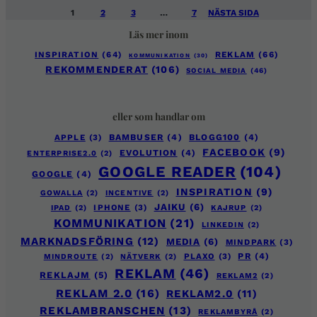
1
2
3
…
7
NÄSTA SIDA
Läs mer inom
INSPIRATION
(64)
REKLAM
(66)
KOMMUNIKATION
(30)
REKOMMENDERAT
(106)
SOCIAL MEDIA
(46)
eller som handlar om
APPLE
(3)
BAMBUSER
(4)
BLOGG100
(4)
FACEBOOK
(9)
EVOLUTION
(4)
ENTERPRISE2.0
(2)
GOOGLE READER
(104)
GOOGLE
(4)
INSPIRATION
(9)
GOWALLA
(2)
INCENTIVE
(2)
JAIKU
(6)
IPHONE
(3)
IPAD
(2)
KAJRUP
(2)
KOMMUNIKATION
(21)
LINKEDIN
(2)
MARKNADSFÖRING
(12)
MEDIA
(6)
MINDPARK
(3)
PLAXO
(3)
PR
(4)
MINDROUTE
(2)
NÄTVERK
(2)
REKLAM
(46)
REKLAJM
(5)
REKLAM2
(2)
REKLAM 2.0
(16)
REKLAM2.0
(11)
REKLAMBRANSCHEN
(13)
REKLAMBYRÅ
(2)