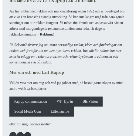
Reklam2 drivs av Leif Kajrup (a.k.a liffeman).
Jag har jobbat med reklam och marknadsföring sedan 1992 och är övertygad om
att vi är i en bransch i ständig utveckling. Vi kan inte längre utgå från bara gamla
sanningar om hur reklam fungerar. Vi måste titta framåt och anpassa vårt sätt att
arbeta med morgondagens reklamkonsumtion som redan är dagens
reklamkonsumtion –
Reklam2
.
På Reklam2 skriver jag om mina personliga tankar, idéer och funderingar om
reklam och framför allt om den nya tidens reklam. Inte allt för sällan kommer
kritiska inlägg om reklambranschen och reklambyråernas traditionella och
konventionella syn på reklam.
Mer om och med Leif Kajrup
Vill du veta mer om mig och vad jag jobbar med, så besök gärna någon av mina
andra webb-/arbetsplatser.
Kajrup communication
WP_Byrån
Blå Vision
Social Media Com
Liffeman.me
eller följ mig i sociala medier
Facebook
Instagram
LinkedIn