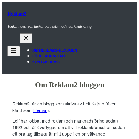
Hoppa
till
Reklam2
innehåll
Tankar, idéer och länkar om reklam och marknadsföring
OM REKLAM2-BLOGGEN
FÖRELÄSNINGAR
KONTAKTA MIG
Om Reklam2 bloggen
Reklam2 är en blogg som skrivs av Leif Kajrup (även
känd som
liffeman
).
Leif har jobbat med reklam och marknadsföring sedan
1992 och är övertygad om att vi i reklambranschen sedan
ett bra tag tillbaka är mitt uppe i en omvälvande