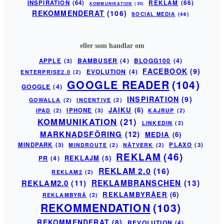
INSPIRATION
(64)
REKLAM
(66)
KOMMUNIKATION
(30)
REKOMMENDERAT
(106)
SOCIAL MEDIA
(46)
eller som handlar om
BAMBUSER
(4)
BLOGG100
(4)
APPLE
(3)
FACEBOOK
(9)
EVOLUTION
(4)
ENTERPRISE2.0
(2)
GOOGLE READER
(104)
GOOGLE
(4)
INSPIRATION
(9)
GOWALLA
(2)
INCENTIVE
(2)
JAIKU
(6)
IPHONE
(3)
IPAD
(2)
KAJRUP
(2)
KOMMUNIKATION
(21)
LINKEDIN
(2)
MARKNADSFÖRING
(12)
MEDIA
(6)
MINDPARK
(3)
PLAXO
(3)
MINDROUTE
(2)
NÄTVERK
(2)
REKLAM
(46)
PR
(4)
REKLAJM
(5)
REKLAM 2.0
(16)
REKLAM2
(2)
REKLAM2.0
(11)
REKLAMBRANSCHEN
(13)
REKLAMBYRÅER
(6)
REKLAMBYRÅ
(2)
REKOMMENDATION
(103)
REKOMMENDERAT
(8)
REVOLUTION
(4)