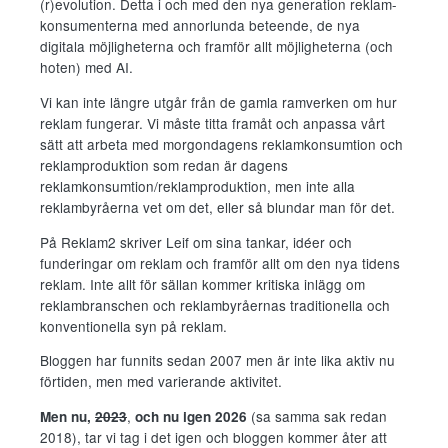
(r)evolution. Detta i och med den nya generation reklam-
konsumenterna med annorlunda beteende, de nya
digitala möjligheterna och framför allt möjligheterna (och
hoten) med AI.
Vi kan inte längre utgår från de gamla ramverken om hur
reklam fungerar. Vi måste titta framåt och anpassa vårt
sätt att arbeta med morgondagens reklamkonsumtion och
reklamproduktion som redan är dagens
reklamkonsumtion/reklamproduktion, men inte alla
reklambyråerna vet om det, eller så blundar man för det.
På Reklam2 skriver Leif om sina tankar, idéer och
funderingar om reklam och framför allt om den nya tidens
reklam. Inte allt för sällan kommer kritiska inlägg om
reklambranschen och reklambyråernas traditionella och
konventionella syn på reklam.
Bloggen har funnits sedan 2007 men är inte lika aktiv nu
förtiden, men med varierande aktivitet.
,
(sa samma sak redan
Men nu,
2023
och nu igen 2026
2018), tar vi tag i det igen och bloggen kommer åter att