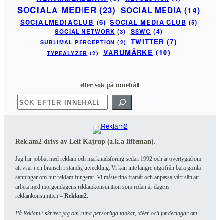
SOCIALA MEDIER
(23)
SOCIAL MEDIA
(14)
SOCIALMEDIACLUB
(6)
SOCIAL MEDIA CLUB
(5)
SSWC
(4)
SOCIAL NETWORK
(3)
TWITTER
(7)
SUBLIMAL PERCEPTION
(2)
VARUMÄRKE
(10)
TYPEALYZER
(2)
eller sök på innehåll
SÖK
Reklam2 drivs av Leif Kajrup (a.k.a liffeman).
Jag har jobbat med reklam och marknadsföring sedan 1992 och är övertygad om
att vi är i en bransch i ständig utveckling. Vi kan inte längre utgå från bara gamla
sanningar om hur reklam fungerar. Vi måste titta framåt och anpassa vårt sätt att
arbeta med morgondagens reklamkonsumtion som redan är dagens
reklamkonsumtion –
Reklam2
.
På Reklam2 skriver jag om mina personliga tankar, idéer och funderingar om