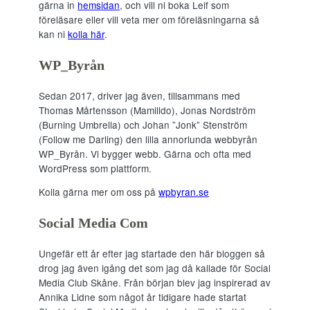
gärna in
hemsidan
, och vill ni boka Leif som
föreläsare eller vill veta mer om föreläsningarna så
kan ni
kolla här
.
WP_Byrån
Sedan 2017, driver jag även, tillsammans med
Thomas Mårtensson (Mamilldo), Jonas Nordström
(Burning Umbrella) och Johan ”Jonk” Stenström
(Follow me Darling) den lilla annorlunda webbyrån
WP_Byrån. Vi bygger webb. Gärna och ofta med
WordPress som plattform.
Kolla gärna mer om oss på
wpbyran.se
Social Media Com
Ungefär ett år efter jag startade den här bloggen så
drog jag även igång det som jag då kallade för Social
Media Club Skåne. Från början blev jag inspirerad av
Annika Lidne som något år tidigare hade startat