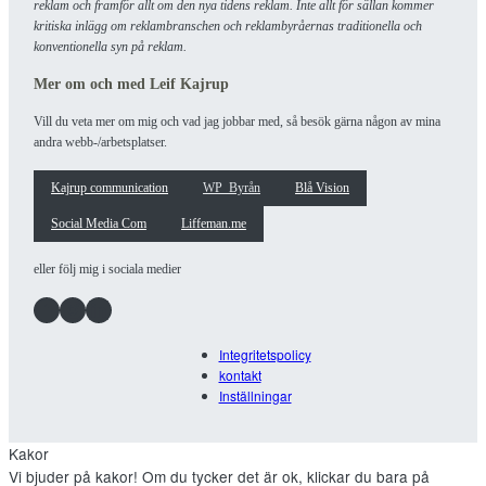
reklam och framför allt om den nya tidens reklam. Inte allt för sällan kommer
kritiska inlägg om reklambranschen och reklambyråernas traditionella och
konventionella syn på reklam.
Mer om och med Leif Kajrup
Vill du veta mer om mig och vad jag jobbar med, så besök gärna någon av mina
andra webb-/arbetsplatser.
Kajrup communication
WP_Byrån
Blå Vision
Social Media Com
Liffeman.me
eller följ mig i sociala medier
Facebook
Instagram
LinkedIn
Integritetspolicy
kontakt
Inställningar
Kakor
Vi bjuder på kakor! Om du tycker det är ok, klickar du bara på