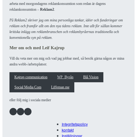
arbeta med morgondagens reklamkonsumtion som redan är dagens
reklamkonsumtion –
Reklam2
.
På Reklam2 skriver jag om mina personliga tankar, idéer och funderingar om
reklam och framför allt om den nya tidens reklam. Inte allt för sällan kommer
kritiska inlägg om reklambranschen och reklambyråernas traditionella och
konventionella syn på reklam.
Mer om och med Leif Kajrup
Vill du veta mer om mig och vad jag jobbar med, så besök gärna någon av mina
andra webb-/arbetsplatser.
Kajrup communication
WP_Byrån
Blå Vision
Social Media Com
Liffeman.me
eller följ mig i sociala medier
Facebook
Instagram
LinkedIn
Integritetspolicy
kontakt
Inställningar