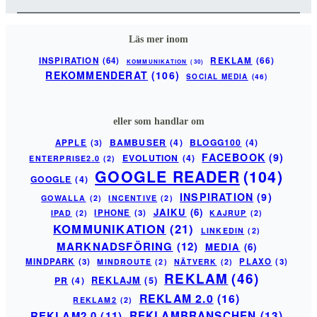
Läs mer inom
INSPIRATION
(64)
REKLAM
(66)
KOMMUNIKATION
(30)
REKOMMENDERAT
(106)
SOCIAL MEDIA
(46)
eller som handlar om
BAMBUSER
(4)
BLOGG100
(4)
APPLE
(3)
FACEBOOK
(9)
EVOLUTION
(4)
ENTERPRISE2.0
(2)
GOOGLE READER
(104)
GOOGLE
(4)
INSPIRATION
(9)
GOWALLA
(2)
INCENTIVE
(2)
JAIKU
(6)
IPHONE
(3)
IPAD
(2)
KAJRUP
(2)
KOMMUNIKATION
(21)
LINKEDIN
(2)
MARKNADSFÖRING
(12)
MEDIA
(6)
MINDPARK
(3)
PLAXO
(3)
MINDROUTE
(2)
NÄTVERK
(2)
REKLAM
(46)
PR
(4)
REKLAJM
(5)
REKLAM 2.0
(16)
REKLAM2
(2)
REKLAM2.0
(11)
REKLAMBRANSCHEN
(13)