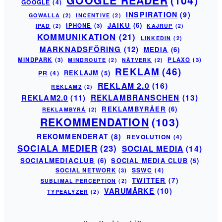
GOOGLE READER
(104)
GOOGLE
(4)
INSPIRATION
(9)
GOWALLA
(2)
INCENTIVE
(2)
JAIKU
(6)
IPHONE
(3)
IPAD
(2)
KAJRUP
(2)
KOMMUNIKATION
(21)
LINKEDIN
(2)
MARKNADSFÖRING
(12)
MEDIA
(6)
MINDPARK
(3)
PLAXO
(3)
MINDROUTE
(2)
NÄTVERK
(2)
REKLAM
(46)
PR
(4)
REKLAJM
(5)
REKLAM 2.0
(16)
REKLAM2
(2)
REKLAM2.0
(11)
REKLAMBRANSCHEN
(13)
REKLAMBYRÅER
(6)
REKLAMBYRÅ
(2)
REKOMMENDATION
(103)
REKOMMENDERAT
(8)
REVOLUTION
(4)
SOCIALA MEDIER
(23)
SOCIAL MEDIA
(14)
SOCIALMEDIACLUB
(6)
SOCIAL MEDIA CLUB
(5)
SSWC
(4)
SOCIAL NETWORK
(3)
TWITTER
(7)
SUBLIMAL PERCEPTION
(2)
VARUMÄRKE
(10)
TYPEALYZER
(2)