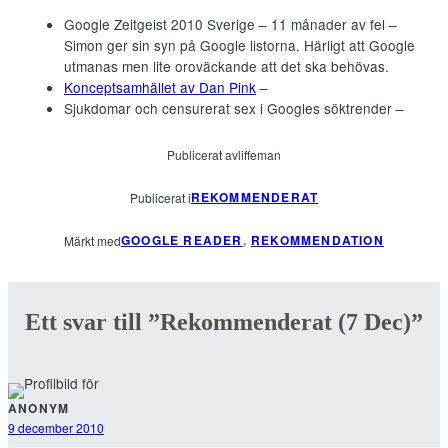
Google Zeitgeist 2010 Sverige – 11 månader av fel –
Simon ger sin syn på Google listorna. Härligt att Google
utmanas men lite oroväckande att det ska behövas.
Konceptsamhället av Dan Pink
–
Sjukdomar och censurerat sex i Googles söktrender –
Publicerat av
liffeman
REKOMMENDERAT
Publicerat i
GOOGLE READER
, 
REKOMMENDATION
Märkt med
Ett svar till ”Rekommenderat (7 Dec)”
ANONYM
9 december 2010