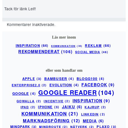
Tack för länk Leif!
Kommentarer inaktiverade.
Läs mer inom
INSPIRATION
(64)
REKLAM
(66)
KOMMUNIKATION
(30)
REKOMMENDERAT
(106)
SOCIAL MEDIA
(46)
eller som handlar om
BAMBUSER
(4)
BLOGG100
(4)
APPLE
(3)
FACEBOOK
(9)
EVOLUTION
(4)
ENTERPRISE2.0
(2)
GOOGLE READER
(104)
GOOGLE
(4)
INSPIRATION
(9)
GOWALLA
(2)
INCENTIVE
(2)
JAIKU
(6)
IPHONE
(3)
IPAD
(2)
KAJRUP
(2)
KOMMUNIKATION
(21)
LINKEDIN
(2)
MARKNADSFÖRING
(12)
MEDIA
(6)
MINDPARK
(3)
PLAXO
(3)
MINDROUTE
(2)
NÄTVERK
(2)