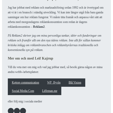
Jag har jobbat med reklam och marknadsföring sedan 1992 och är övertygad om
att vi är i en bransch i ständig utveckling. Vi kan inte längre utgå från bara gamla
sanningar om hur reklam fungerar. Vi måste titta framåt och anpassa vårt sätt att
arbeta med morgondagens reklamkonsumtion som redan är dagens
reklamkonsumtion –
Reklam2
.
På Reklam2 skriver jag om mina personliga tankar, idéer och funderingar om
reklam och framför allt om den nya tidens reklam. Inte allt för sällan kommer
kritiska inlägg om reklambranschen och reklambyråernas traditionella och
konventionella syn på reklam.
Mer om och med Leif Kajrup
Vill du veta mer om mig och vad jag jobbar med, så besök gärna någon av mina
andra webb-/arbetsplatser.
Kajrup communication
WP_Byrån
Blå Vision
Social Media Com
Liffeman.me
eller följ mig i sociala medier
Facebook
Instagram
LinkedIn