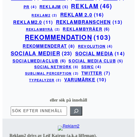
REKLAM
(46)
PR
(4)
REKLAJM
(5)
REKLAM 2.0
(16)
REKLAM2
(2)
REKLAM2.0
(11)
REKLAMBRANSCHEN
(13)
REKLAMBYRÅER
(6)
REKLAMBYRÅ
(2)
REKOMMENDATION
(103)
REKOMMENDERAT
(8)
REVOLUTION
(4)
SOCIALA MEDIER
(23)
SOCIAL MEDIA
(14)
SOCIALMEDIACLUB
(6)
SOCIAL MEDIA CLUB
(5)
SSWC
(4)
SOCIAL NETWORK
(3)
TWITTER
(7)
SUBLIMAL PERCEPTION
(2)
VARUMÄRKE
(10)
TYPEALYZER
(2)
eller sök på innehåll
SÖK
Reklam2 drivs av Leif Kajrup (a.k.a liffeman).