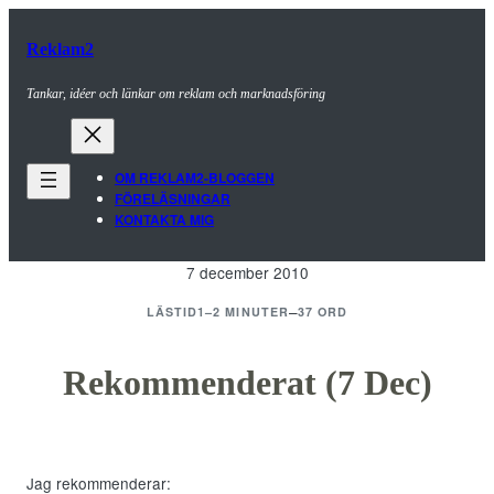
Hoppa
till
Reklam2
innehåll
Tankar, idéer och länkar om reklam och marknadsföring
OM REKLAM2-BLOGGEN
FÖRELÄSNINGAR
KONTAKTA MIG
7 december 2010
–
LÄSTID
1–2 MINUTER
37 ORD
Rekommenderat (7 Dec)
Jag rekommenderar: