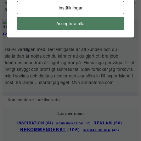
behöver. Svårt med vad som egentligen kommer först, hönan eller
Inställningar
ägget.
Acceptera alla
HOLLNISSA
25 mars 2010
Håller verkligen med! Det viktigaste är att kunden och du i
slutändan är nöjda och du känner att du gjort ett bra jobb.
Inbördes beundran är inget jag tror på. Finns inga genvägar till ett
riktigt snyggt och proffsigt slutresultat. Själv försöker jag förkovra
mig i sociala och digitala medier och ska söka in till hyper island i
höst. Så länge… startar jag eget. Mvh annaoforsa.com
Kommentarer inaktiverade.
Läs mer inom
INSPIRATION
(64)
REKLAM
(66)
KOMMUNIKATION
(30)
REKOMMENDERAT
(106)
SOCIAL MEDIA
(46)