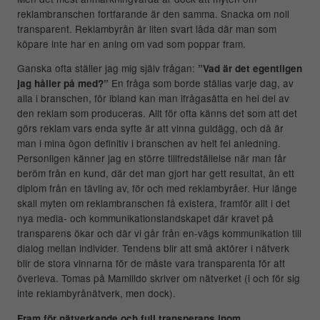
reklambranschen fortfarande är den samma. Snacka om noll
transparent. Reklambyrån är liten svart låda där man som
köpare inte har en aning om vad som poppar fram.
Ganska ofta ställer jag mig själv frågan:
”Vad är det egentligen
En fråga som borde ställas varje dag, av
jag håller på med?”
alla i branschen, för ibland kan man ifrågasätta en hel del av
den reklam som produceras. Allt för ofta känns det som att det
görs reklam vars enda syfte är att vinna guldägg, och då är
man i mina ögon definitiv i branschen av helt fel anledning.
Personligen känner jag en större tillfredställelse när man får
beröm från en kund, där det man gjort har gett resultat, än ett
diplom från en tävling av, för och med reklambyråer. Hur länge
skall myten om reklambranschen få existera, framför allt i det
nya media- och kommunikationslandskapet där kravet på
transparens ökar och där vi går från en-vägs kommunikation till
dialog mellan individer. Tendens blir att små aktörer i nätverk
blir de stora vinnarna för de måste vara transparenta för att
överleva. Tomas på Mamilldo skriver om nätverket (i och för sig
inte reklambyrånätverk, men dock).
Fram för nätverkande och full transperans inom