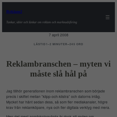
Reklam2
Tankar, idéer och länkar om reklam och marknadsföring
7 april 2008
–
LÄSTID
1–2 MINUTER
245 ORD
Reklambranschen – myten vi
måste slå hål på
Jag tillhör generationen inom reklambranschen som började
precis i skiftet mellan ”klipp-och-klistra” och datorns intåg.
Mycket har hänt sedan dess, så som fler mediakanaler, högre
krav från reklamköpare, nya och fler digitala verktyg med mera.
Men det mest anmärkningvärda är dock att myten om