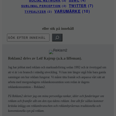
SSWC
(4)
SOCIAL NETWORK
(3)
TWITTER
(7)
SUBLIMAL PERCEPTION
(2)
VARUMÄRKE
(10)
TYPEALYZER
(2)
eller sök på innehåll
SÖK
Reklam2 drivs av Leif Kajrup (a.k.a liffeman).
Jag har jobbat med reklam och marknadsföring sedan 1992 och är övertygad om
att vi är i en bransch i ständig utveckling. Vi kan inte längre utgå från bara gamla
sanningar om hur reklam fungerar. Vi måste titta framåt och anpassa vårt sätt att
arbeta med morgondagens reklamkonsumtion som redan är dagens
reklamkonsumtion –
Reklam2
.
På Reklam2 skriver jag om mina personliga tankar, idéer och funderingar om
reklam och framför allt om den nya tidens reklam. Inte allt för sällan kommer
kritiska inlägg om reklambranschen och reklambyråernas traditionella och
konventionella syn på reklam.