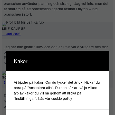
branschen använder planning och strategi. Jag vet inte: men det
är snarare så att branschtidningarna fastnat i myten – inte
branschen i stort.
LEIF KAJRUP
11 april 2008
Jag har inte glömt 100W och den är i min värld viktigare och mer
betydelsefull än Guldägget då den faktisk bygger på resultat.
Poängen är att om man för ”oinvigda” säger att man jobbar i
Kakor
reklambranschen så tar man automatiskt ett steg bak.
SOFIA
Vi bjuder på kakor! Om du tycker det är ok, klickar du
13 april 2008
bara på "Acceptera alla". Du kan såklart välja vilken
typ av kakor du vill ha genom att klicka på
Det är en mycket intresseant aspekt du tar upp. Det blir lätt
"Inställningar".
Läs vår cookie policy
hjärtlöst när försök att hjälpa kunden baddas med byråernas
bekräftelsebehov. Betyder inte nödvändigtvis att man alltid bör ge
kunden vad kunden vill ha. Snarare att ge kunden vad kunden