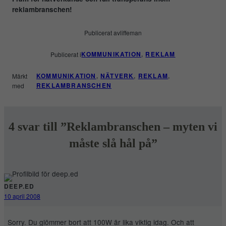
reklambranschen!
Publicerat av
liffeman
KOMMUNIKATION
, 
REKLAM
Publicerat i
KOMMUNIKATION
, 
NÄTVERK
, 
REKLAM
, 
Märkt
REKLAMBRANSCHEN
med
4 svar till ”Reklambranschen – myten vi
måste slå hål på”
DEEP.ED
10 april 2008
Sorry. Du glömmer bort att 100W är lika viktig idag. Och att