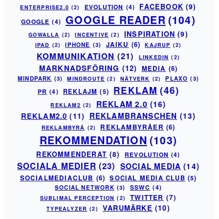
FACEBOOK
(9)
EVOLUTION
(4)
ENTERPRISE2.0
(2)
GOOGLE READER
(104)
GOOGLE
(4)
INSPIRATION
(9)
GOWALLA
(2)
INCENTIVE
(2)
JAIKU
(6)
IPHONE
(3)
IPAD
(2)
KAJRUP
(2)
KOMMUNIKATION
(21)
LINKEDIN
(2)
MARKNADSFÖRING
(12)
MEDIA
(6)
MINDPARK
(3)
PLAXO
(3)
MINDROUTE
(2)
NÄTVERK
(2)
REKLAM
(46)
PR
(4)
REKLAJM
(5)
REKLAM 2.0
(16)
REKLAM2
(2)
REKLAM2.0
(11)
REKLAMBRANSCHEN
(13)
REKLAMBYRÅER
(6)
REKLAMBYRÅ
(2)
REKOMMENDATION
(103)
REKOMMENDERAT
(8)
REVOLUTION
(4)
SOCIALA MEDIER
(23)
SOCIAL MEDIA
(14)
SOCIALMEDIACLUB
(6)
SOCIAL MEDIA CLUB
(5)
SSWC
(4)
SOCIAL NETWORK
(3)
TWITTER
(7)
SUBLIMAL PERCEPTION
(2)
VARUMÄRKE
(10)
TYPEALYZER
(2)