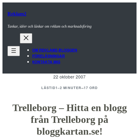
Hoppa
till
Reklam2
innehåll
Tankar, idéer och länkar om reklam och marknadsföring
OM REKLAM2-BLOGGEN
FÖRELÄSNINGAR
KONTAKTA MIG
22 oktober 2007
–
LÄSTID
1–2 MINUTER
17 ORD
Trelleborg – Hitta en blogg
från Trelleborg på
bloggkartan.se!