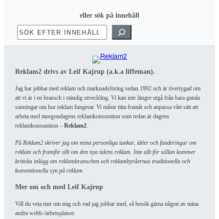
eller sök på innehåll
SÖK
Reklam2 drivs av Leif Kajrup (a.k.a liffeman).
Jag har jobbat med reklam och marknadsföring sedan 1992 och är övertygad om
att vi är i en bransch i ständig utveckling. Vi kan inte längre utgå från bara gamla
sanningar om hur reklam fungerar. Vi måste titta framåt och anpassa vårt sätt att
arbeta med morgondagens reklamkonsumtion som redan är dagens
reklamkonsumtion –
Reklam2
.
På Reklam2 skriver jag om mina personliga tankar, idéer och funderingar om
reklam och framför allt om den nya tidens reklam. Inte allt för sällan kommer
kritiska inlägg om reklambranschen och reklambyråernas traditionella och
konventionella syn på reklam.
Mer om och med Leif Kajrup
Vill du veta mer om mig och vad jag jobbar med, så besök gärna någon av mina
andra webb-/arbetsplatser.