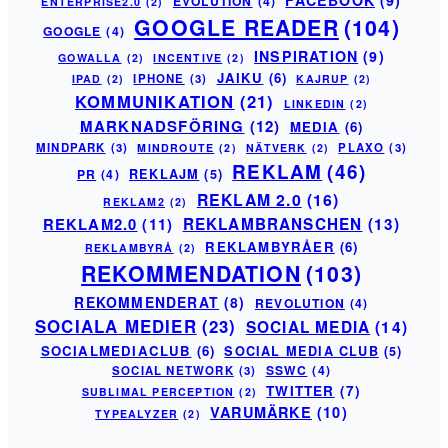
FACEBOOK
(9)
EVOLUTION
(4)
ENTERPRISE2.0
(2)
GOOGLE READER
(104)
GOOGLE
(4)
INSPIRATION
(9)
GOWALLA
(2)
INCENTIVE
(2)
JAIKU
(6)
IPHONE
(3)
IPAD
(2)
KAJRUP
(2)
KOMMUNIKATION
(21)
LINKEDIN
(2)
MARKNADSFÖRING
(12)
MEDIA
(6)
MINDPARK
(3)
PLAXO
(3)
MINDROUTE
(2)
NÄTVERK
(2)
REKLAM
(46)
PR
(4)
REKLAJM
(5)
REKLAM 2.0
(16)
REKLAM2
(2)
REKLAM2.0
(11)
REKLAMBRANSCHEN
(13)
REKLAMBYRÅER
(6)
REKLAMBYRÅ
(2)
REKOMMENDATION
(103)
REKOMMENDERAT
(8)
REVOLUTION
(4)
SOCIALA MEDIER
(23)
SOCIAL MEDIA
(14)
SOCIALMEDIACLUB
(6)
SOCIAL MEDIA CLUB
(5)
SSWC
(4)
SOCIAL NETWORK
(3)
TWITTER
(7)
SUBLIMAL PERCEPTION
(2)
VARUMÄRKE
(10)
TYPEALYZER
(2)