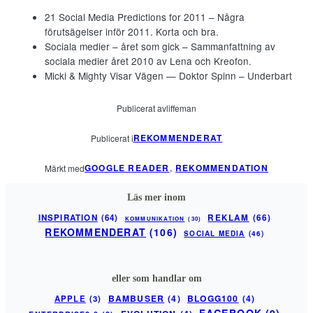
21 Social Media Predictions for 2011 – Några
förutsägelser inför 2011. Korta och bra.
Sociala medier – året som gick – Sammanfattning av
sociala medier året 2010 av Lena och Kreofon.
Micki & Mighty Visar Vägen — Doktor Spinn – Underbart
Publicerat av
liffeman
REKOMMENDERAT
Publicerat i
GOOGLE READER
, 
REKOMMENDATION
Märkt med
Läs mer inom
INSPIRATION
(64)
REKLAM
(66)
KOMMUNIKATION
(30)
REKOMMENDERAT
(106)
SOCIAL MEDIA
(46)
eller som handlar om
BAMBUSER
(4)
BLOGG100
(4)
APPLE
(3)