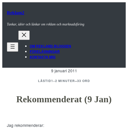
Hoppa
till
Reklam2
innehåll
Tankar, idéer och länkar om reklam och marknadsföring
OM REKLAM2-BLOGGEN
FÖRELÄSNINGAR
KONTAKTA MIG
9 januari 2011
–
LÄSTID
1–2 MINUTER
33 ORD
Rekommenderat (9 Jan)
Jag rekommenderar: