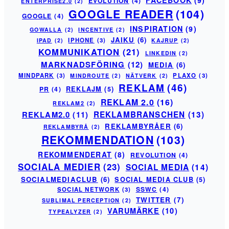
FACEBOOK
(9)
EVOLUTION
(4)
ENTERPRISE2.0
(2)
GOOGLE READER
(104)
GOOGLE
(4)
INSPIRATION
(9)
GOWALLA
(2)
INCENTIVE
(2)
JAIKU
(6)
IPHONE
(3)
IPAD
(2)
KAJRUP
(2)
KOMMUNIKATION
(21)
LINKEDIN
(2)
MARKNADSFÖRING
(12)
MEDIA
(6)
MINDPARK
(3)
PLAXO
(3)
MINDROUTE
(2)
NÄTVERK
(2)
REKLAM
(46)
PR
(4)
REKLAJM
(5)
REKLAM 2.0
(16)
REKLAM2
(2)
REKLAM2.0
(11)
REKLAMBRANSCHEN
(13)
REKLAMBYRÅER
(6)
REKLAMBYRÅ
(2)
REKOMMENDATION
(103)
REKOMMENDERAT
(8)
REVOLUTION
(4)
SOCIALA MEDIER
(23)
SOCIAL MEDIA
(14)
SOCIALMEDIACLUB
(6)
SOCIAL MEDIA CLUB
(5)
SSWC
(4)
SOCIAL NETWORK
(3)
TWITTER
(7)
SUBLIMAL PERCEPTION
(2)
VARUMÄRKE
(10)
TYPEALYZER
(2)