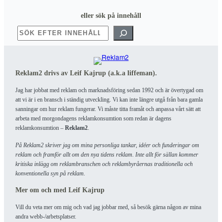
eller sök på innehåll
SÖK
Reklam2 drivs av Leif Kajrup (a.k.a liffeman).
Jag har jobbat med reklam och marknadsföring sedan 1992 och är övertygad om
att vi är i en bransch i ständig utveckling. Vi kan inte längre utgå från bara gamla
sanningar om hur reklam fungerar. Vi måste titta framåt och anpassa vårt sätt att
arbeta med morgondagens reklamkonsumtion som redan är dagens
reklamkonsumtion –
Reklam2
.
På Reklam2 skriver jag om mina personliga tankar, idéer och funderingar om
reklam och framför allt om den nya tidens reklam. Inte allt för sällan kommer
kritiska inlägg om reklambranschen och reklambyråernas traditionella och
konventionella syn på reklam.
Mer om och med Leif Kajrup
Vill du veta mer om mig och vad jag jobbar med, så besök gärna någon av mina
andra webb-/arbetsplatser.