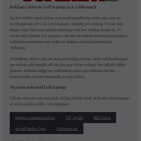
Reklam2 drivs av Leif Kajrup (a.k.a liffeman).
Jag har jobbat med reklam och marknadsföring sedan 1992 och är
övertygad om att vi är i en bransch i ständig utveckling. Vi kan inte
längre utgå från bara gamla sanningar om hur reklam fungerar. Vi
måste titta framåt och anpassa vårt sätt att arbeta med morgondagens
reklamkonsumtion som redan är dagens reklamkonsumtion –
Reklam2
.
På Reklam2 skriver jag om mina personliga tankar, idéer och funderingar
om reklam och framför allt om den nya tidens reklam. Inte allt för sällan
kommer kritiska inlägg om reklambranschen och reklambyråernas
traditionella och konventionella syn på reklam.
Mer om och med Leif Kajrup
Vill du veta mer om mig och vad jag jobbar med, så besök gärna någon
av mina andra webb-/arbetsplatser.
Kajrup communication
WP_Byrån
Blå Vision
Social Media Com
Liffeman.me