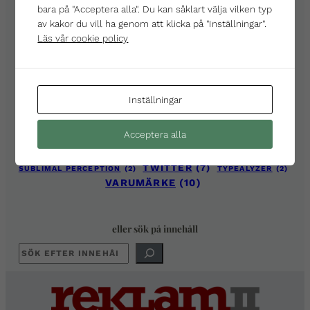
bara på "Acceptera alla". Du kan såklart välja vilken typ
REKLAM
(46)
REKLAJM
(5)
REKLAM2
(2)
av kakor du vill ha genom att klicka på "Inställningar".
REKLAM 2.0
(16)
REKLAM2.0
(11)
Läs vår cookie policy
REKLAMBRANSCHEN
(13)
REKLAMBYRÅ
(2)
REKLAMBYRÅER
(6)
REKOMMENDATION
(103)
Inställningar
REKOMMENDERAT
(8)
REVOLUTION
(4)
SOCIALA MEDIER
(23)
SOCIAL MEDIA
(14)
Acceptera alla
SOCIALMEDIACLUB
(6)
SOCIAL MEDIA CLUB
(5)
SOCIAL NETWORK
(3)
SSWC
(4)
TWITTER
(7)
SUBLIMAL PERCEPTION
(2)
TYPEALYZER
(2)
VARUMÄRKE
(10)
eller sök på innehåll
SÖK