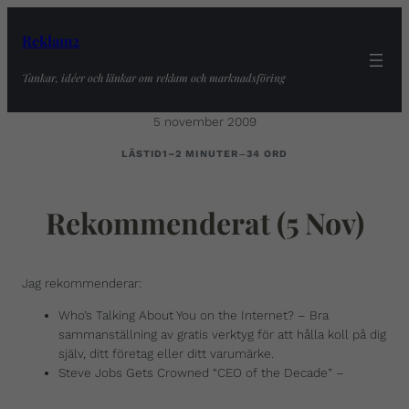
Reklam2
Tankar, idéer och länkar om reklam och marknadsföring
5 november 2009
–
LÄSTID
1–2 MINUTER
34 ORD
Rekommenderat (5 Nov)
Jag rekommenderar:
Who’s Talking About You on the Internet? – Bra
sammanställning av gratis verktyg för att hålla koll på dig
själv, ditt företag eller ditt varumärke.
Steve Jobs Gets Crowned “CEO of the Decade” –