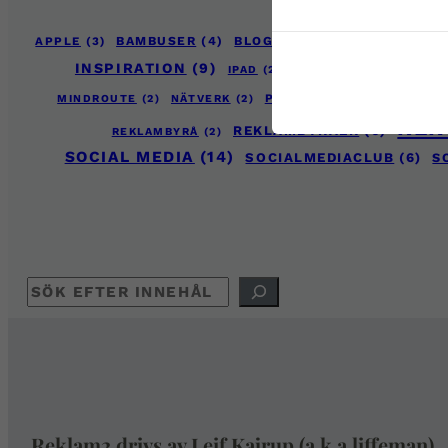
APPLE
(3)
BAMBUSER
(4)
BLOGG100
(4)
ENTERPRISE2.
INSPIRATION
(9)
JAIKU
(6
IPHONE
(3)
IPAD
(2)
REKL
PLAXO
(3)
PR
(4)
MINDROUTE
(2)
NÄTVERK
(2)
REK
REKLAMBYRÅER
(6)
REKLAMBYRÅ
(2)
SOCIAL MEDIA
(14)
SOCIALMEDIACLUB
(6)
S
SÖK
Reklam2 drivs av Leif Kajrup (a.k.a liffeman).