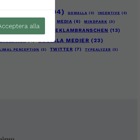
GLE READER
(104)
GOWALLA
(2)
INCENTIVE
(2)
RKNADSFÖRING
(12)
MEDIA
(6)
MINDPARK
(3)
Acceptera alla
6)
REKLAM2.0
(11)
REKLAMBRANSCHEN
(13)
SOCIALA MEDIER
(23)
EVOLUTION
(4)
TWITTER
(7)
LIMAL PERCEPTION
(2)
TYPEALYZER
(2)
ajrup