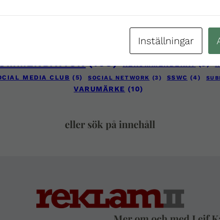
GOO
FACEBOOK
(9)
EVOLUTION
(4)
GOOGLE
(4)
0
(2)
KOMMUNIKATION
(21)
MA
)
KAJRUP
(2)
LINKEDIN
(2)
Inställningar
REKLAM
(46)
REKLAM 2.0
(1
AJM
(5)
REKLAM2
(2)
OMMENDATION
(103)
REKOMMENDERAT
(8)
R
OCIAL MEDIA CLUB
(5)
SOCIAL NETWORK
(3)
SSWC
(4)
SUB
VARUMÄRKE
(10)
eller sök på innehåll
Mer om och med Leif K