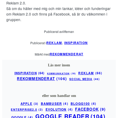
Reklam 2.0.
Så om du håller med mig och min tankar, idéer och funderingar
om Reklam 2.0 och finns på Facebook, så är du välkommen i
gruppen.
Publicerat av
liffeman
REKLAM
, 
INSPIRATION
Publicerat i
REKOMMENDERAT
Märkt med
Läs mer inom
INSPIRATION
(64)
REKLAM
(66)
KOMMUNIKATION
(30)
REKOMMENDERAT
(106)
SOCIAL MEDIA
(46)
eller som handlar om
BAMBUSER
(4)
BLOGG100
(4)
APPLE
(3)
FACEBOOK
(9)
EVOLUTION
(4)
ENTERPRISE2.0
(2)
GOOGLE READER
(104)
GOOGLE
(4)