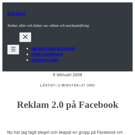
Hoppa
till
Reklam2
innehåll
Tankar, idéer och länkar om reklam och marknadsföring
OM REKLAM2-BLOGGEN
FÖRELÄSNINGAR
KONTAKTA MIG
8 februari 2008
–
LÄSTID
1–2 MINUTER
37 ORD
Reklam 2.0 på Facebook
Nu har jag tagit steget och skapat en grupp på Facebook om