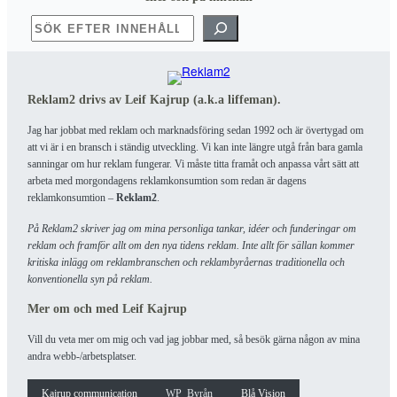
SÖK
Reklam2 drivs av Leif Kajrup (a.k.a liffeman).
Jag har jobbat med reklam och marknadsföring sedan 1992 och är övertygad om
att vi är i en bransch i ständig utveckling. Vi kan inte längre utgå från bara gamla
sanningar om hur reklam fungerar. Vi måste titta framåt och anpassa vårt sätt att
arbeta med morgondagens reklamkonsumtion som redan är dagens
reklamkonsumtion –
Reklam2
.
På Reklam2 skriver jag om mina personliga tankar, idéer och funderingar om
reklam och framför allt om den nya tidens reklam. Inte allt för sällan kommer
kritiska inlägg om reklambranschen och reklambyråernas traditionella och
konventionella syn på reklam.
Mer om och med Leif Kajrup
Vill du veta mer om mig och vad jag jobbar med, så besök gärna någon av mina
andra webb-/arbetsplatser.
Kajrup communication
WP_Byrån
Blå Vision