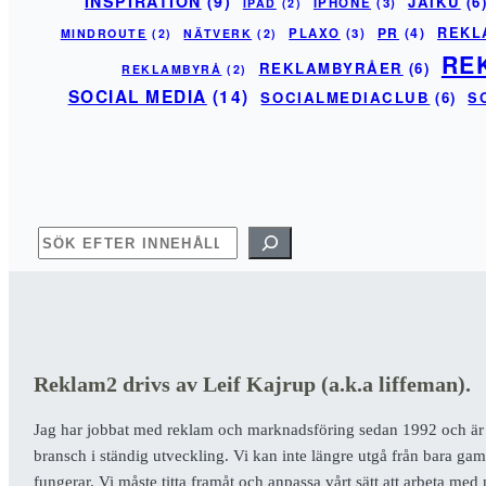
INSPIRATION
(9)
JAIKU
(6
IPHONE
(3)
IPAD
(2)
PR
(4)
REKL
PLAXO
(3)
MINDROUTE
(2)
NÄTVERK
(2)
RE
REKLAMBYRÅER
(6)
REKLAMBYRÅ
(2)
SOCIAL MEDIA
(14)
SOCIALMEDIACLUB
(6)
S
SÖK
Reklam2 drivs av Leif Kajrup (a.k.a liffeman).
Jag har jobbat med reklam och marknadsföring sedan 1992 och är ö
bransch i ständig utveckling. Vi kan inte längre utgå från bara g
fungerar. Vi måste titta framåt och anpassa vårt sätt att arbeta 