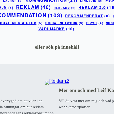
MA
)
KAJRUP
(2)
LINKEDIN
(2)
REKLAM
(46)
REKLAM 2.0
(16
AJM
(5)
REKLAM2
(2)
KOMMENDATION
(103)
REKOMMENDERAT
(8)
OCIAL MEDIA CLUB
(5)
SSWC
(4)
SOCIAL NETWORK
(3)
SUB
VARUMÄRKE
(10)
eller sök på innehåll
Mer om och med Leif Ka
vertygad om att vi är i en
Vill du veta mer om mig och vad 
amla sanningar om hur reklam
webb-/arbetsplatser.
med morgondagens reklamkonsumtion