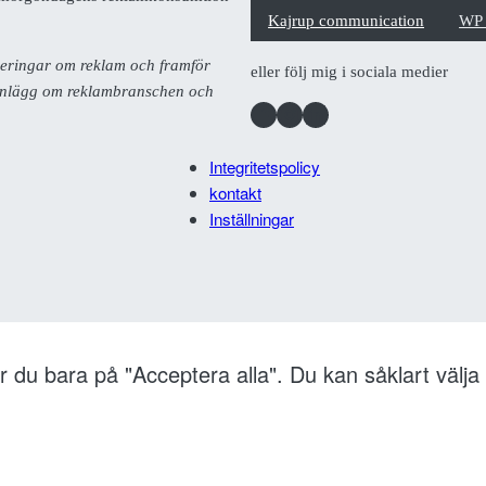
Kajrup communication
WP
deringar om reklam och framför
eller följ mig i sociala medier
ka inlägg om reklambranschen och
Facebook
Instagram
LinkedIn
Integritetspolicy
kontakt
Inställningar
r du bara på "Acceptera alla". Du kan såklart välja 