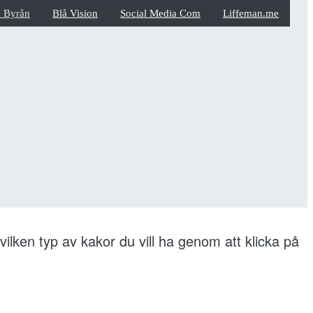
_Byrån
Blå Vision
Social Media Com
Liffeman.me
vilken typ av kakor du vill ha genom att klicka på