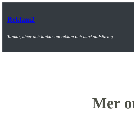
Hoppa
till
Reklam2
innehåll
Tankar, idéer och länkar om reklam och marknadsföring
Mer o