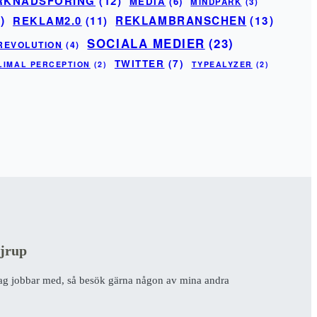
RKNADSFÖRING
(12)
MEDIA
(6)
MINDPARK
(3)
)
REKLAM2.0
(11)
REKLAMBRANSCHEN
(13)
SOCIALA MEDIER
(23)
REVOLUTION
(4)
TWITTER
(7)
LIMAL PERCEPTION
(2)
TYPEALYZER
(2)
jrup
jag jobbar med, så besök gärna någon av mina andra