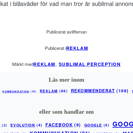
kat i blåsväder för vad man tror är sublimal annon
Publicerat av
liffeman
Publicerat i
REKLAM
Märkt med
REKLAM
, 
SUBLIMAL PERCEPTION
Läs mer inom
REKOMMENDERAT
(106)
REKLAM
(66)
KOMMUNIKATION
(30)
eller som handlar om
GOOG
FACEBOOK
(9)
EVOLUTION
(4)
GOOGLE
(4)
0
(2)
KOMMUNIKATION
(21)