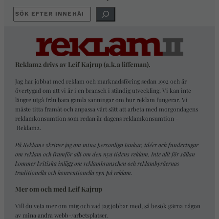
SÖK
Reklam2 drivs av Leif Kajrup (a.k.a liffeman).
Jag har jobbat med reklam och marknadsföring sedan 1992 och är
övertygad om att vi är i en bransch i ständig utveckling. Vi kan inte
längre utgå från bara gamla sanningar om hur reklam fungerar. Vi
måste titta framåt och anpassa vårt sätt att arbeta med morgondagens
reklamkonsumtion som redan är dagens reklamkonsumtion –
Reklam2
.
På Reklam2 skriver jag om mina personliga tankar, idéer och funderingar
om reklam och framför allt om den nya tidens reklam. Inte allt för sällan
kommer kritiska inlägg om reklambranschen och reklambyråernas
traditionella och konventionella syn på reklam.
Mer om och med Leif Kajrup
Vill du veta mer om mig och vad jag jobbar med, så besök gärna någon
av mina andra webb-/arbetsplatser.