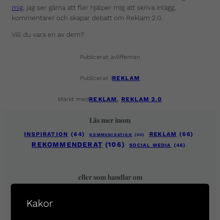
mig
, jag ser gärna att fler hjälper mig att skriva inlägg,
kommentarer och skapar debatt om Reklam 2.0.
Vill du vara en av dem?
Publicerat av
liffeman
Publicerat i
REKLAM
Märkt med
REKLAM
, 
REKLAM 2.0
Läs mer inom
INSPIRATION
(64)
REKLAM
(66)
KOMMUNIKATION
(30)
REKOMMENDERAT
(106)
SOCIAL MEDIA
(46)
eller som handlar om
APPLE
(3)
BAMBUSER
(4)
BLOGG100
(4)
Kakor
FACEBOOK
(9)
EVOLUTION
(4)
ENTERPRISE2.0
(2)
GOOGLE READER
(104)
GOOGLE
(4)