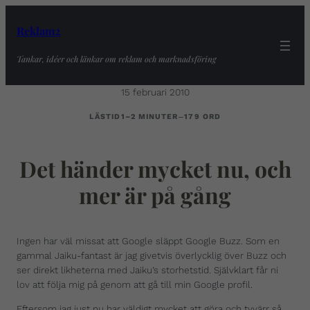
Reklam2
Tankar, idéer och länkar om reklam och marknadsföring
15 februari 2010
–
LÄSTID
1–2 MINUTER
179 ORD
Det händer mycket nu, och
mer är på gång
Ingen har väl missat att Google släppt Google Buzz. Som en
gammal Jaiku-fantast är jag givetvis överlycklig över Buzz och
ser direkt likheterna med Jaiku’s storhetstid. Självklart får ni
lov att följa mig på genom att gå till min Google profil.
Eftersom jag just nu har väldigt mycket att göra och tyvärr så