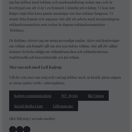
Jag har jobbat med reklam och marknadsföring sedan 1992 och är
övertygad om att vi är i en bransch i ständig utveckling. Vi kan inte
längre utgå från bara gamla sanningar om hur reklam fungerar. Vi
måste titta framåt och anpassa vårt sätt att arbeta med morgondagens
reklamkonsumtion som redan är dagens reklamkonsumtion –
Reklam2
.
På Reklam2 skriver jag om mina personliga tankar, idéer och funderingar
om reklam och framför allt om den nya tidens reklam. Inte allt för sällan
kommer kritiska inlägg om reklambranschen och reklambyråernas
traditionella och konventionella syn på reklam.
Mer om och med Leif Kajrup
Vill du veta mer om mig och vad jag jobbar med, så besök gärna någon
av mina andra webb-/arbetsplatser.
Kajrup communication
WP_Byrån
Blå Vision
Social Media Com
Liffeman.me
eller följ mig i sociala medier
Facebook
Instagram
LinkedIn