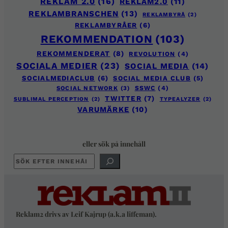
REKLAM 2.0
(16)
REKLAM2.0
(11)
REKLAMBRANSCHEN
(13)
REKLAMBYRÅ
(2)
REKLAMBYRÅER
(6)
REKOMMENDATION
(103)
REKOMMENDERAT
(8)
REVOLUTION
(4)
SOCIALA MEDIER
(23)
SOCIAL MEDIA
(14)
SOCIALMEDIACLUB
(6)
SOCIAL MEDIA CLUB
(5)
SOCIAL NETWORK
(3)
SSWC
(4)
TWITTER
(7)
SUBLIMAL PERCEPTION
(2)
TYPEALYZER
(2)
VARUMÄRKE
(10)
eller sök på innehåll
SÖK
Reklam2 drivs av Leif Kajrup (a.k.a liffeman).