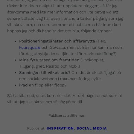
räcker inte tiden riktigt till att uppdatera bloggen, så får jag
återkomma med lite mer information och lite betyg vid ett
senare tillfälle. Jag har även lite andra tankar på gång som jag
vill skriva om, och som kommer att publiceras här inom kort
hoppas jag och då handlar det om bl.a. följande ämnen:
Positioneringstjänster och affärsnytta
(T.ex.
Foursquare
och Gowalla, men utifrån hur kan man som
företag utnyttja dessa tjänster för marknadsföring?)
Mina fyra teser om framtiden
(Uppkopplat,
Tillgänglighet, Realtid och Mobil)
Sanningen till vilket pris?
Om det är ok att ”ljuga” på
den sociala webben i marknadsföringssyfte.
iPad
en flipp eller flopp?
Så ha tålamod, snart kommer det. Är det något annat som ni
vill att jag ska skriva om så säg gärna till.
Publicerat av
liffeman
Publicerat i
INSPIRATION
, 
SOCIAL MEDIA